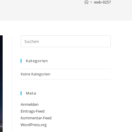
>
web-9257
Press
Escape
to
Kategorien
close
the
Keine Kategorien
search
panel.
Meta
Anmelden
Eintrags-Feed
Kommentar-Feed
WordPress.org