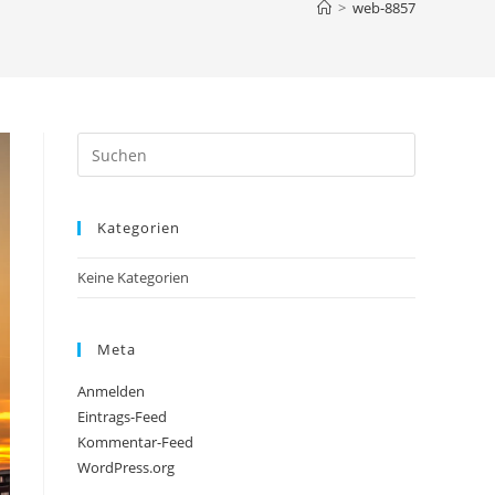
>
web-8857
Press
Escape
to
Kategorien
close
the
Keine Kategorien
search
panel.
Meta
Anmelden
Eintrags-Feed
Kommentar-Feed
WordPress.org