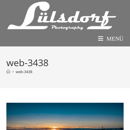
Zum
Inhalt
springen
MENÜ
web-3438
>
web-3438