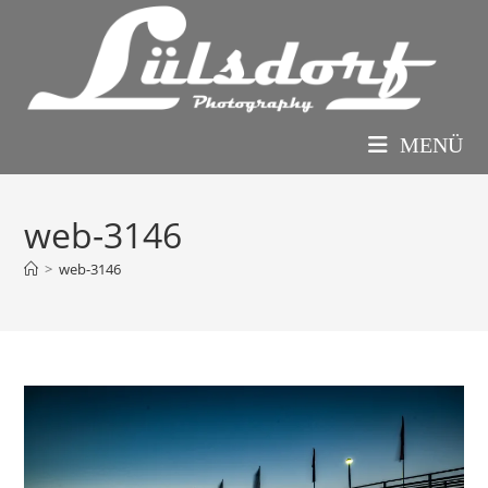
Zum
Inhalt
springen
MENÜ
web-3146
>
web-3146