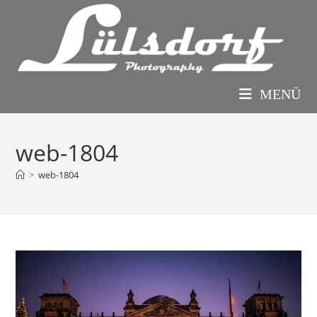
Zum
Inhalt
springen
MENÜ
web-1804
>
web-1804