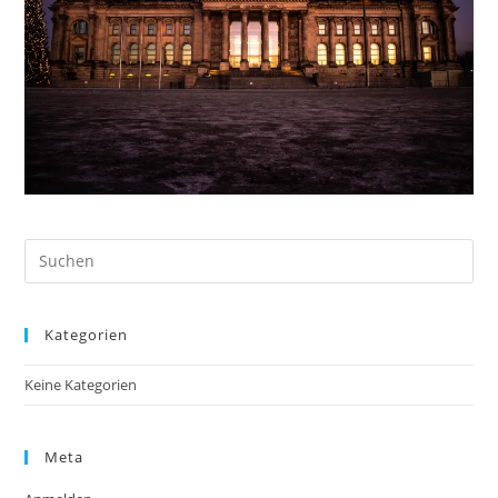
Pre
Es
to
Kategorien
clo
the
Keine Kategorien
sea
pan
Meta